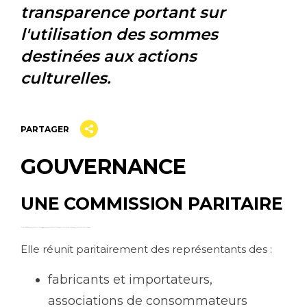
transparence portant sur
l'utilisation des sommes
destinées aux actions
culturelles.
PARTAGER
GOUVERNANCE
UNE COMMISSION PARITAIRE
Autorité administrative indépendante, la Commission pour la rémunération de la copie privée joue un rôle majeur, au cœur de la gouvernance de ce dispositif.
Elle réunit paritairement des représentants des :
fabricants et importateurs,
associations de consommateurs