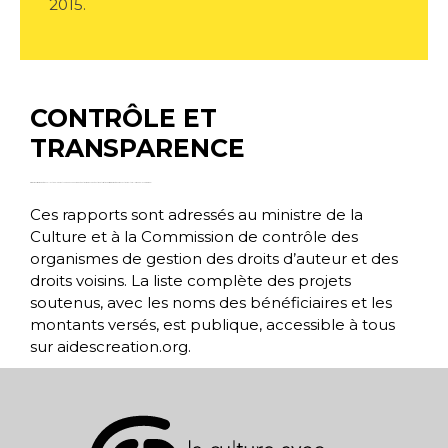
2015.
CONTRÔLE ET
TRANSPARENCE
Les
organismes de gestion collective élaborent chaque année un rapport de transparence portant sur l’utilisation des sommes destinées aux actions culturelles (25% de la copie privée).
Ces rapports sont adressés au ministre de la
Culture et à la Commission de contrôle des
organismes de gestion des droits d’auteur et des
droits voisins. La liste complète des projets
soutenus, avec les noms des bénéficiaires et les
montants versés, est publique, accessible à tous
sur
aidescreation.org
.