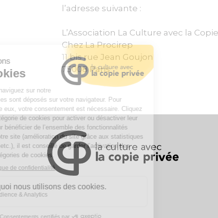
l’adresse suivante :
L’Association La Culture avec la Copie
Chez La Procirep
11 bis rue Jean Goujon
75008 Paris