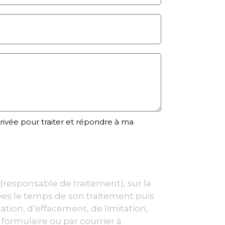
Privée pour traiter et répondre à ma
 (responsable de traitement), sur la
es le temps de son traitement puis
tion, d’effacement, de limitation,
formulaire ou par courrier à